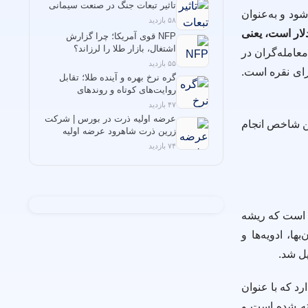
تاثیر تبعات جنگ در صنعت سیمانی
شود و به‌عنوان
۵۸ بازدید
ت انس نقره مثلاً ۳۰ دلار است، یعنی
NFP قوی آمریکا؛ چرا گزارش
اشتغال، بازار طلا را لرزاند؟
معامله‌گران در
۵۵ بازدید
رای نقره است.
گره نرخ بهره و آینده طلا؛ تقابل
روایت‌های کوتاه و روندهای
ساختاری
۴۷ بازدید
عرضه اولیه ذرت در بورس | شرکت
ین شاخص انجام
زرین ذرت شاهرود عرضه اولیه
می‌شود!
۷۴ بازدید
ن است که ریشه
ا، ادویه‌ها و
یل شد.
رد که با عنوان
فته شده است و